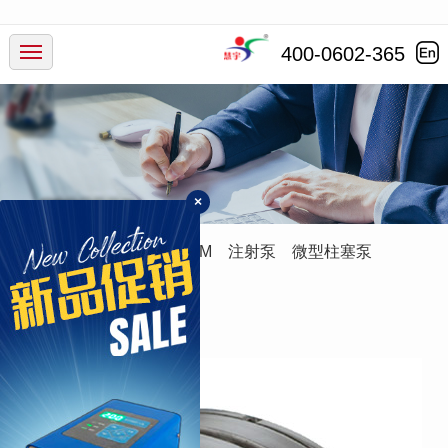
产品中心
400-0602-365
行业应用
服务支持
×
新闻动态
蠕动泵
灌装系统
ODM
注射泵
微型柱塞泵
走进慧宇