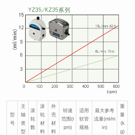
主
滚
外
重
滚
转速
适用
最
大参考
型
轴
轮
壳
量
轮
范围(r
软管
流量(ml/m
号
类
材
材
(k
数
pm)
规格
in)
型
料
料
g)