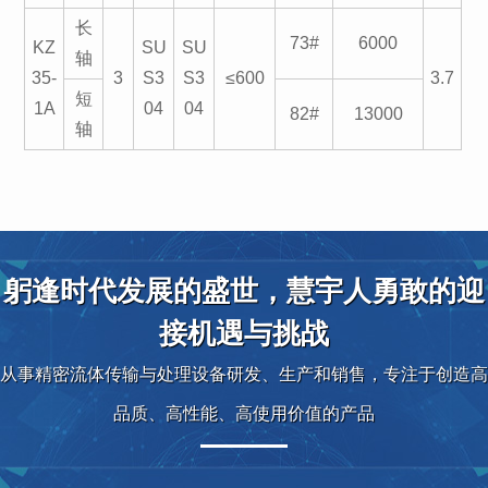
长
73#
6000
KZ
SU
SU
轴
35-
3
S3
S3
≤600
3.7
短
1A
04
04
82#
13000
轴
躬逢时代发展的盛世，慧宇人勇敢的迎
接机遇与挑战
从事精密流体传输与处理设备研发、生产和销售，专注于创造高
品质、高性能、高使用价值的产品