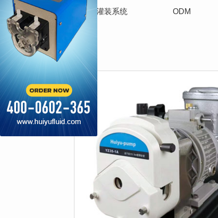
蠕动泵
灌装系统
ODM